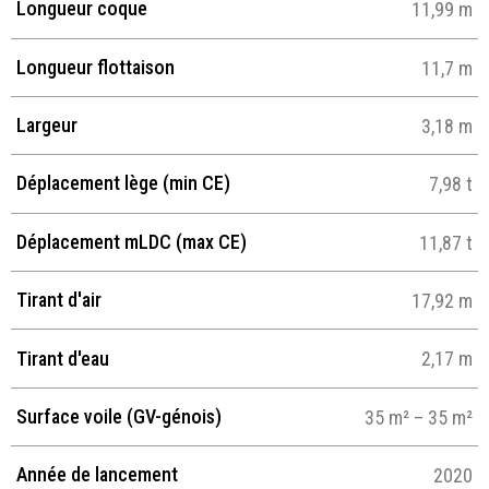
Longueur coque
11,99 m
Longueur flottaison
11,7 m
Largeur
3,18 m
Déplacement lège (min CE)
7,98 t
Déplacement mLDC (max CE)
11,87 t
Tirant d'air
17,92 m
Tirant d'eau
2,17 m
Surface voile (GV-génois)
35 m² – 35 m²
Année de lancement
2020